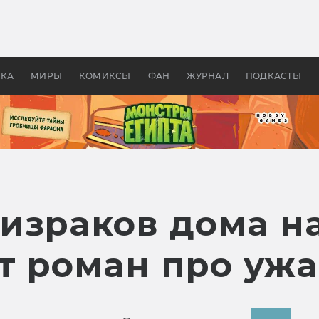
 фильмы смотреть в
Как создавались «Страшил
те 2026? В мире —
фильм, без которого не б
липсис, в России —
бы «Властелина колец»
ие комедии
УКА
МИРЫ
КОМИКСЫ
ФАН
ЖУРНАЛ
ПОДКАСТЫ
израков дома н
т роман про ужа