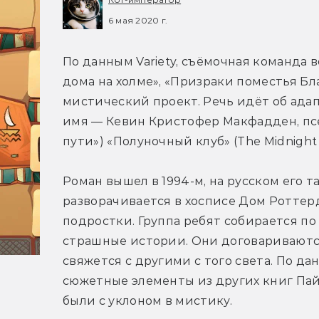
6 мая 2020 г.
По данным Variety, съёмочная команда в
дома на холме», «Призраки поместья Бла
мистический проект. Речь идёт об ада
имя — Кевин Кристофер Макфадден, псев
пути») «Полуночный клуб» (The Midnight 
Роман вышел в 1994-м, на русском его та
разворачивается в хосписе Дом Роттерд
подростки. Группа ребят собирается по 
страшные истории. Они договариваются, 
свяжется с другими с того света. По да
сюжетные элементы из других книг Пай
были с уклоном в мистику.