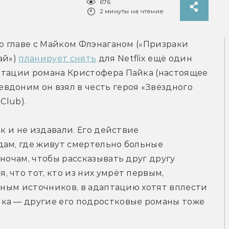
676
2 минуты на чтение
о главе с Майком Флэнаганом («Призраки 
й») 
планирует снять
 для Netflix ещё один 
птации романа Кристофера Пайка (настоящее 
доним он взял в честь героя «Звёздного 
Club).
к и не издавали. Его действие 
ам, где живут смертельно больные 
ночам, чтобы рассказывать друг другу 
что тот, кто из них умрёт первым, 
нным источников, в адаптацию хотят вплести 
ка — другие его подростковые романы тоже 