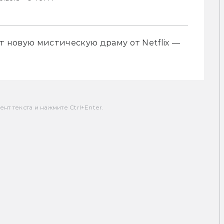
т новую мистическую драму от Netflix — 
т текста и нажмите Ctrl+Enter.