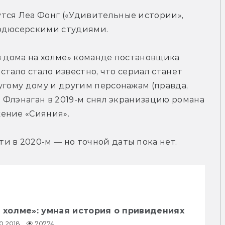
тся Леа Фонг («Удивительные истории», 
родюсерскими студиями.
в дома на холме» команде постановщика 
 стало стало известно, что сериал станет 
угому дому и другим персонажам (правда, 
, Флэнаган в 2019-м снял экранизацию романа 
ение «Сияния».
и в 2020-м — но точной даты пока нет.
 холме»: умная история о привидениях
10.2018
70774