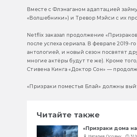
Вместе с Флэнаганом адаптацией займу
«Волшебники») и Тревор Мэйси с их п
Netflix заказал продолжение «Призрако
после успеха сериала. В феврале 2019-го
антологией, и новый сезон посвятят др
многие актёры будут те же). Кроме того
Стивена Кинга «Доктор Сон» — продолж
«Призраки поместья Блай» должны выйт
Читайте также
«Призраки дома на
Наталия Осояну
31.