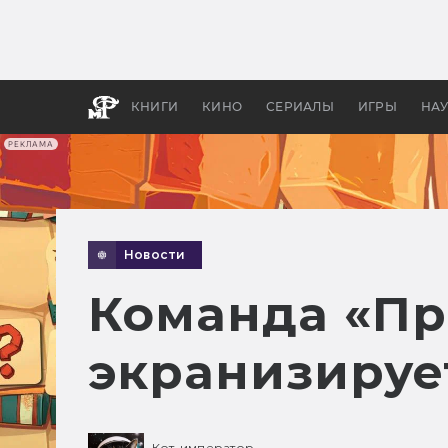
Какие
авгус
апока
детск
КНИГИ
КИНО
СЕРИАЛЫ
ИГРЫ
НА
РЕКЛАМА
Новости
Команда «Пр
экранизируе
Кот-император