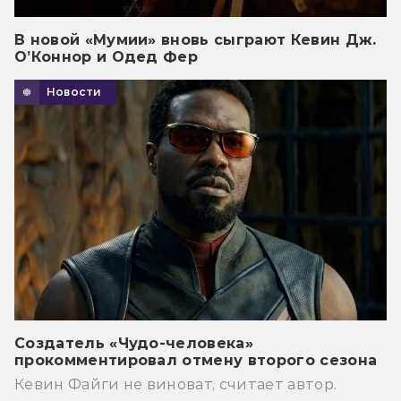
В новой «Мумии» вновь сыграют Кевин Дж.
О’Коннор и Одед Фер
Новости
Создатель «Чудо-человека»
прокомментировал отмену второго сезона
Кевин Файги не виноват, считает автор.