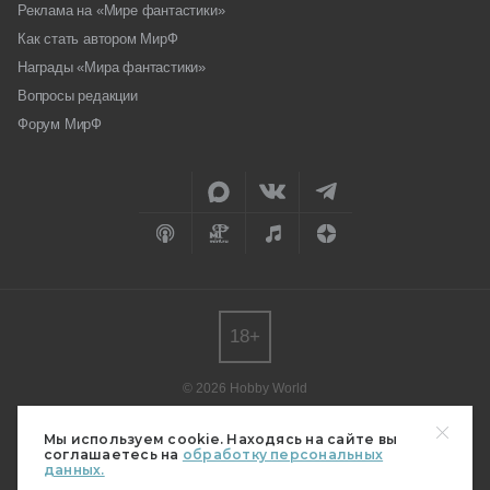
Реклама на «Мире фантастики»
Как стать автором МирФ
Награды «Мира фантастики»
Вопросы редакции
Форум МирФ
18+
© 2026 Hobby World
Любое использование материалов допускается только с согласия
редакции.
Мы используем cookie. Находясь на сайте вы
соглашаетесь на
обработку персональных
Мнение авторов может не совпадать с мнением редакции.
данных.
Свидетельство о регистрации СМИ серия Эл № ФС77-82485