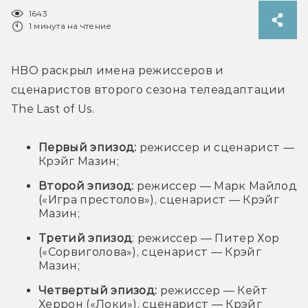
1643
1 минута на чтение
HBO раскрыл имена режиссеров и 
сценаристов второго сезона телеадаптации 
The Last of Us. 
Первый эпизод:
режиссер и сценарист —
Крэйг Мазин;
Второй эпизод:
режиссер — Марк Майлод
(«Игра престолов»), сценарист — Крэйг
Мазин;
Третий эпизод
: режиссер — Питер Хор
(«Сорвиголова»), сценарист — Крэйг
Мазин;
Четвертый эпизод:
режиссер — Кейт
Херрон («Локи»), сценарист — Крэйг