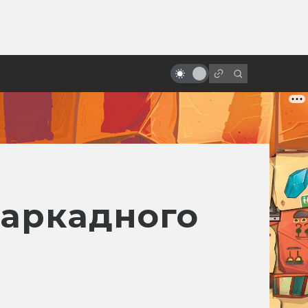
от
Как в России экранизировали
свою же фантастику
 аркадного