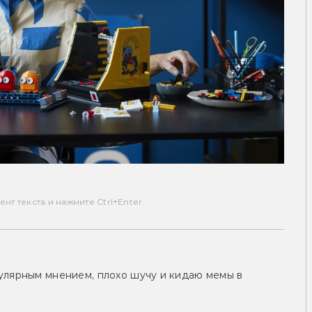
т текста и нажмите Ctrl+Enter.
улярным мнением, плохо шучу и кидаю мемы в