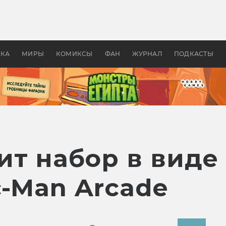
оздавались «Страшилы»:
«Одиссея» Нолана: что эт
, без которого не было
фильм сделал с Гомером и
ластелина колец»
Древней Грецией
УКА
МИРЫ
КОМИКСЫ
ФАН
ЖУРНАЛ
ПОДКАСТЫ
ит набор в виде
c-Man Arcade