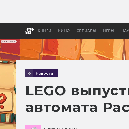
Как с
фильм
бы «В
КНИГИ
КИНО
СЕРИАЛЫ
ИГРЫ
НА
РЕКЛАМА
Новости
LEGO выпуст
автомата Pa
Дмитрий Кинский