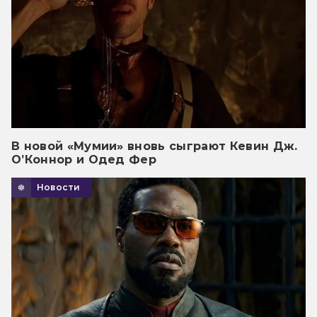
В новой «Мумии» вновь сыграют Кевин Дж.
О’Коннор и Одед Фер
Новости