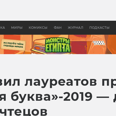
оздавались «Страшилы»:
«Одиссея» Нолана: что эт
, без которого не было
фильм сделал с Гомером и
ластелина колец»
Древней Грецией
УКА
МИРЫ
КОМИКСЫ
ФАН
ЖУРНАЛ
ПОДКАСТЫ
вил лауреатов 
 буква»-2019 — 
 чтецов