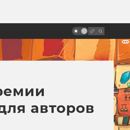
от
«Алиса в Стране чудес» и её
адаптации: всё страньше и
страньше!
премии
для авторов