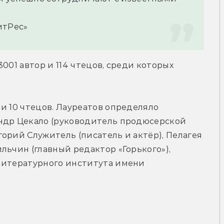
итРес»
001 автор и 114 чтецов, среди которых 
и 10 чтецов. Лауреатов определяло 
ндр Цекало (руководитель продюсерской 
орий Служитель (писатель и актёр), Пелагея 
льчин (главный редактор «Горького»), 
Литературного института имени 