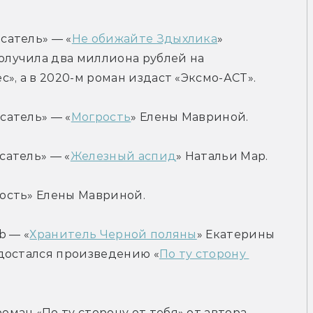
сатель» — «
Не обижайте Здыхлика
» 
лучила два миллиона рублей на 
», а в 2020-м роман издаст «Эксмо-АСТ».
сатель» — «
Могрость
» Елены Мавриной.
сатель» — «
Железный аспид
» Натальи Мар.
ость» Елены Мавриной.
b — «
Хранитель Черной поляны
» Екатерины 
достался произведению «
По ту сторону 
ан «По ту сторону от тебя» от автора 