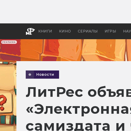
Как с
фильм
бы «В
КНИГИ
КИНО
СЕРИАЛЫ
ИГРЫ
НА
РЕКЛАМА
Новости
ЛитРес объя
«Электронная
самиздата и