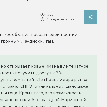
1343
3 минуты на чтение
итРес объявил победителей премии 
ктронным и аудиокнигам.
но открывает новые имена в литературе 
ность получить доступ к 20-
уппы компаний «ЛитРес», лидера рынка 
 странах СНГ. Это уникальный шанс даже 
 чтеца. Кроме того, это возможность 
укьяненко или Александрой Марининой. 
я успешно сотрудничают с известными 