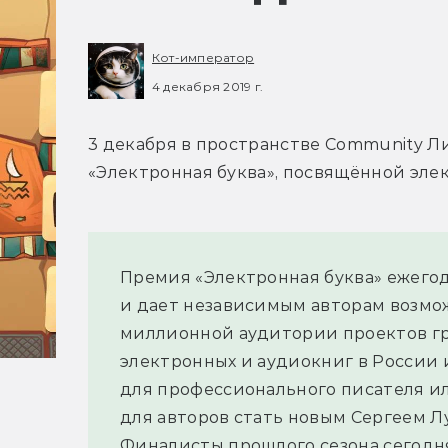
Кот-император
4 декабря 2019 г.
3 декабря в пространстве Community Л
«Электронная буква», посвящённой эле
Премия «Электронная буква» ежегод
и дает независимым авторам возмож
миллионной аудитории проектов гр
электронных и аудиокниг в России и
для профессионального писателя или
для авторов стать новым Сергеем Л
Финалисты прошлого сезона сегодн