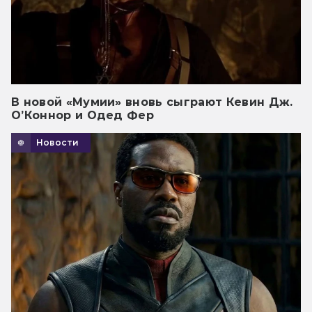
В новой «Мумии» вновь сыграют Кевин Дж.
О’Коннор и Одед Фер
Новости