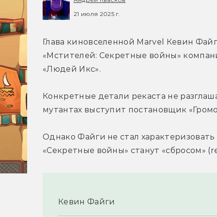
21 июля 2025 г.
Глава киновселенной Marvel Кевин Файг
«Мстителей: Секретные войны» компани
«Людей Икс».
Конкретные детали рекаста не разглаш
мутантах выступит постановщик «Гром
Однако Файги не стал характеризовать и
«Секретные войны» станут «сбросом» (re
Кевин Файги