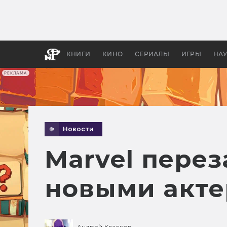
Какие
авгус
апока
детск
КНИГИ
КИНО
СЕРИАЛЫ
ИГРЫ
НА
РЕКЛАМА
Новости
Marvel перез
новыми акт
Андрей Квасков