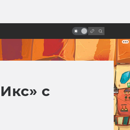
ы»:
ыло
Питер Джексон: король трэша и
мёртвых девочек
Икс» с