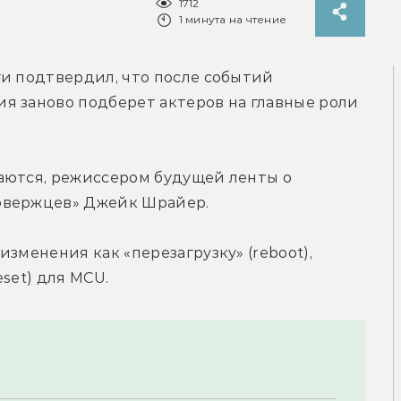
1712
1 минута на чтение
и подтвердил, что после событий 
я заново подберет актеров на главные роли 
аются, режиссером будущей ленты о 
овержцев» Джейк Шрайер.
зменения как «перезагрузку» (reboot), 
set) для MCU.