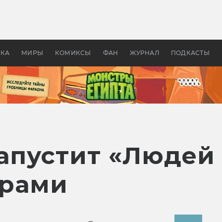
 фильмы смотреть в
Как создавались «Страшил
те 2026? В мире —
фильм, без которого не б
липсис, в России —
бы «Властелина колец»
ие комедии
УКА
МИРЫ
КОМИКСЫ
ФАН
ЖУРНАЛ
ПОДКАСТЫ
апустит «Людей 
ерами