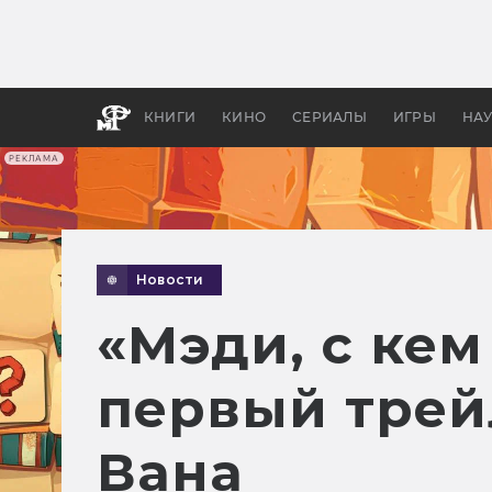
Какие
авгус
апока
детск
КНИГИ
КИНО
СЕРИАЛЫ
ИГРЫ
НА
РЕКЛАМА
Новости
«Мэди, с кем
первый трей
Вана