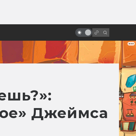
ы»:
ыло
Безумный Макс: как 40 лет
продолжается конец света
ешь?»:
лое» Джеймса