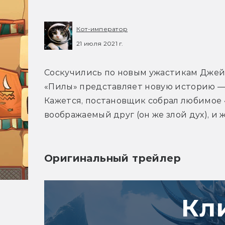
Кот-император
21 июля 2021 г.
Соскучились по новым ужастикам Джейм
«Пилы» представляет новую историю — M
Кажется, постановщик собрал любимое «к
воображаемый друг (он же злой дух), и
Оригинальный трейлер
Кл