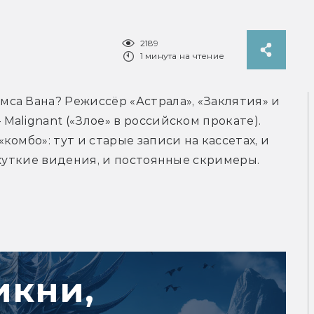
2189
1 минута на чтение
са Вана? Режиссёр «Астрала», «Заклятия» и 
alignant («Злое» в российском прокате). 
омбо»: тут и старые записи на кассетах, и 
 жуткие видения, и постоянные скримеры.
икни,