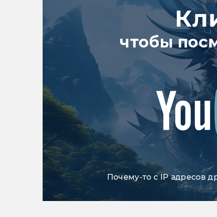
Кл
чтобы пос
Почему-то с IP адресов д