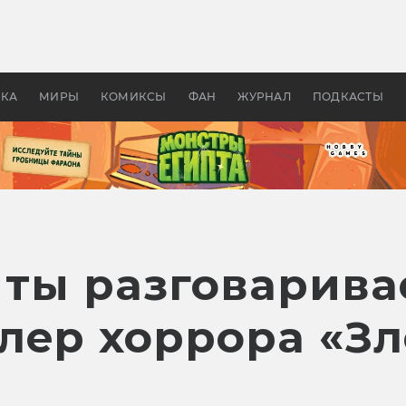
 фильмы смотреть в
Как создавались «Страшил
те 2026? В мире —
фильм, без которого не б
липсис, в России —
бы «Властелина колец»
ие комедии
УКА
МИРЫ
КОМИКСЫ
ФАН
ЖУРНАЛ
ПОДКАСТЫ
 ты разговарива
лер хоррора «З