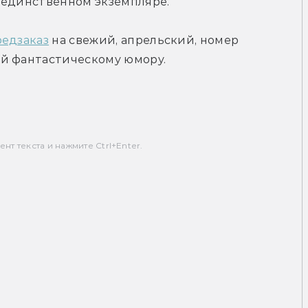
 единственном экземпляре.
редзаказ
 на свежий, апрельский, номер 
ый фантастическому юмору.
т текста и нажмите Ctrl+Enter.