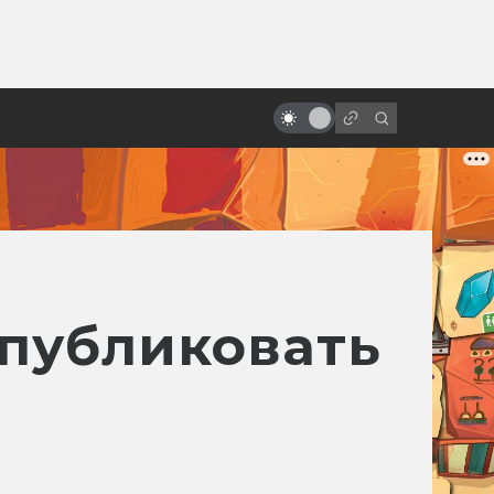
ы»:
ыло
За что мы любим Роберта Дауни-
младшего
 публиковать