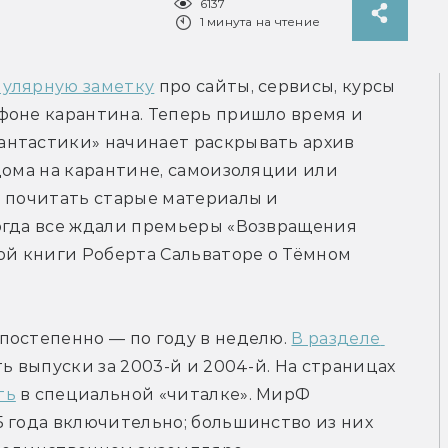
6137
1 минута на чтение
пулярную заметку
 про сайты, сервисы, курсы 
фоне карантина. Теперь пришло время и 
нтастики» начинает раскрывать архив 
дома на карантине, самоизоляции или 
 почитать старые материалы и 
огда все ждали премьеры «Возвращения 
ой книги Роберта Сальваторе о Тёмном 
остепенно — по году в неделю. 
В разделе 
ь выпуски за 2003-й и 2004-й. На страницах 
ть
 в специальной «читалке». МирФ 
 года включительно; большинство из них 