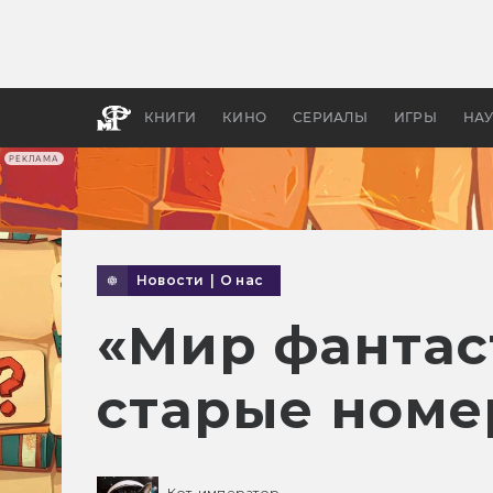
Какие
авгус
апока
детск
КНИГИ
КИНО
СЕРИАЛЫ
ИГРЫ
НА
РЕКЛАМА
Новости
|
О нас
«Мир фантас
старые номе
Кот-император