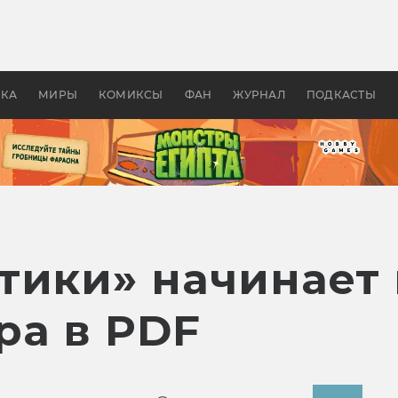
 фильмы смотреть в
Как создавались «Страшил
те 2026? В мире —
фильм, без которого не б
липсис, в России —
бы «Властелина колец»
ие комедии
УКА
МИРЫ
КОМИКСЫ
ФАН
ЖУРНАЛ
ПОДКАСТЫ
тики» начинает
ра в PDF