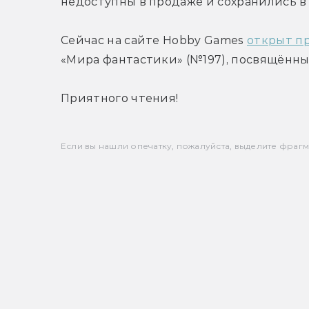
недоступны в продаже и сохранились в
Сейчас на сайте Hobby Games 
открыт п
«Мира фантастики» (№197), посвящённ
Приятного чтения!
Если вы нашли опечатку, пожалуйста, выделите фрагмен