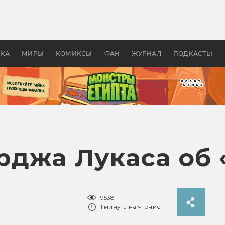
оздавались «Страшилы»:
«Одиссея» Нолана: что эт
, без которого не было
фильм сделал с Гомером и
ластелина колец»
Древней Грецией
УКА
МИРЫ
КОМИКСЫ
ФАН
ЖУРНАЛ
ПОДКАСТЫ
джа Лукаса об 
9538
1 минута на чтение