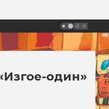
от
«Мумия» от Наполеона до Тома
Круза. Путеводитель по фильмам
про Имхотепа и компанию
«Изгое-один»