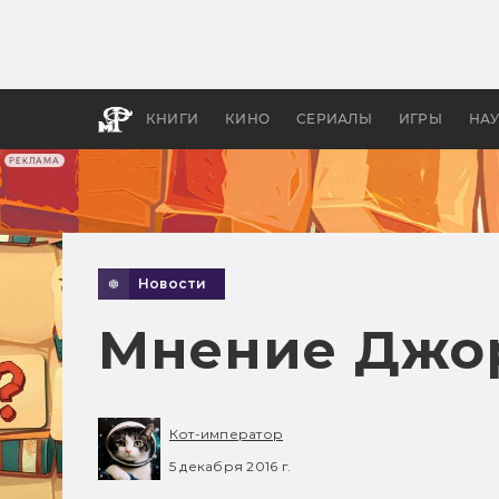
Как с
фильм
бы «В
КНИГИ
КИНО
СЕРИАЛЫ
ИГРЫ
НА
РЕКЛАМА
Новости
Мнение Джор
Кот-император
5 декабря 2016 г.