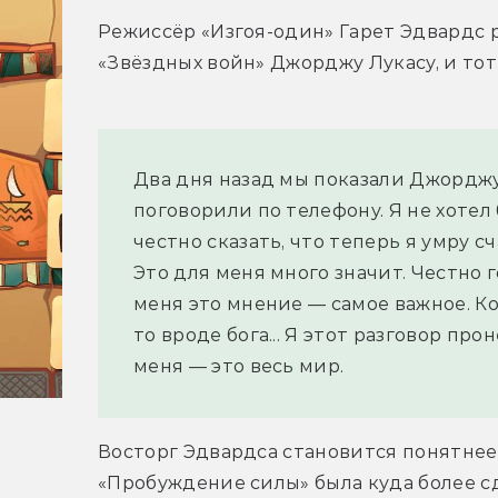
Режиссёр «Изгоя-один» Гарет Эдвардс р
«Звёздных войн» Джорджу Лукасу, и тот
Два дня назад мы показали Джорджу 
поговорили по телефону. Я не хотел б
честно сказать, что теперь я умру 
Это для меня много значит. Честно го
меня это мнение — самое важное. Кон
то вроде бога... Я этот разговор про
меня — это весь мир.
Восторг Эдвардса становится понятнее,
«Пробуждение силы» была куда более сд