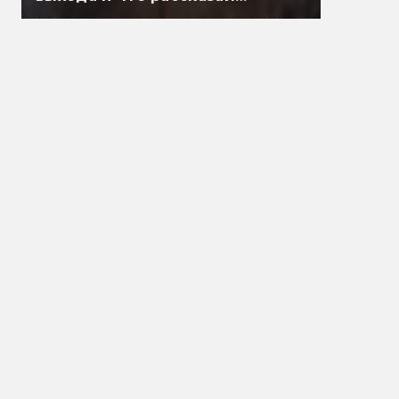
Гэндальф