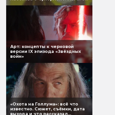
перевели
Арт: концепты к черновой
версии IX эпизода «Звёздных
войн»
«Охота на Голлума»: всё что
известно. Сюжет, съёмки, дата
выхода и что рассказал