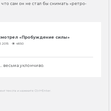
 что сам он не стал бы снимать «ретро-
смотрел «Пробуждение силы»
2.2015
4850
.. весьма уклончиво.
т текста и нажмите Ctrl+Enter.