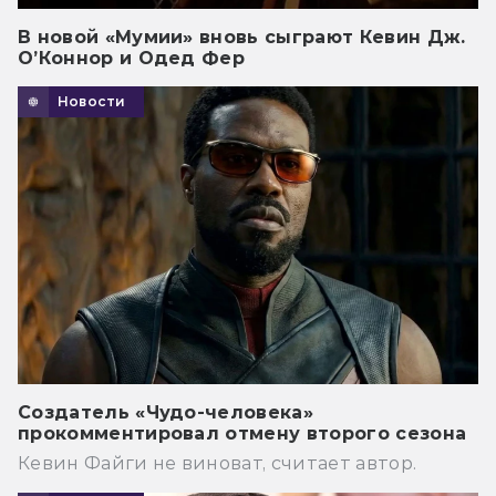
В новой «Мумии» вновь сыграют Кевин Дж.
О’Коннор и Одед Фер
Новости
Создатель «Чудо-человека»
прокомментировал отмену второго сезона
Кевин Файги не виноват, считает автор.