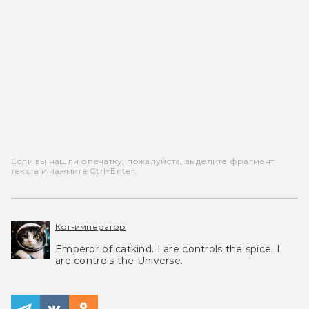
Если вы нашли опечатку, пожалуйста, выделите фрагмент
текста и нажмите Ctrl+Enter.
Кот-император
Emperor of catkind. I are controls the spice, I
are controls the Universe.