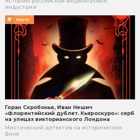
историю российской видеоигровой
индустрии
Книги
Горан Скробонья, Иван Нешич
«Флорентийский дублет. Кьяроскуро»: серб
на улицах викторианского Лондона
Мистический детектив на историческом
фоне