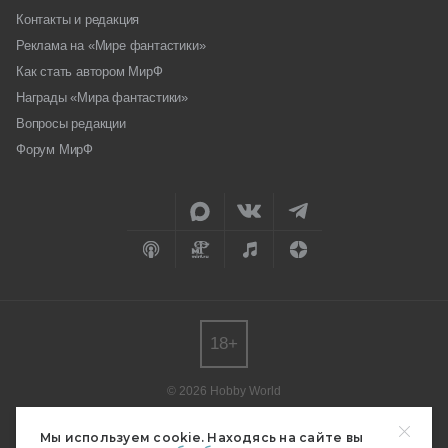
Контакты и редакция
Реклама на «Мире фантастики»
Как стать автором МирФ
Награды «Мира фантастики»
Вопросы редакции
Форум МирФ
18+
© 2026 Hobby World
Любое использование материалов допускается только с согласия
редакции.
Мы используем cookie. Находясь на сайте вы