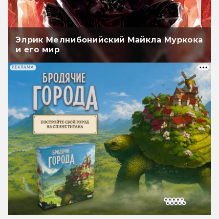
Элрик Мелнибонийский Майкла Муркока
и его мир
РЕКЛАМА