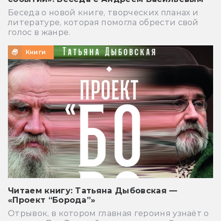
Беседа о новой книге, творческих планах и
литературе, которая помогла обрести свой
голос в жанре.
Книги
Читаем книгу: Татьяна Дыбовская —
«Проект “Борода”»
Отрывок, в котором главная героиня узнаёт о