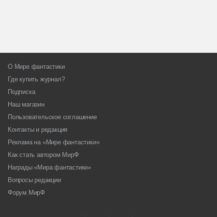
О Мире фантастики
Где купить журнал?
Подписка
Наш магазин
Пользовательское соглашение
Контакты и редакция
Реклама на «Мире фантастики»
Как стать автором МирФ
Награды «Мира фантастики»
Вопросы редакции
Форум МирФ