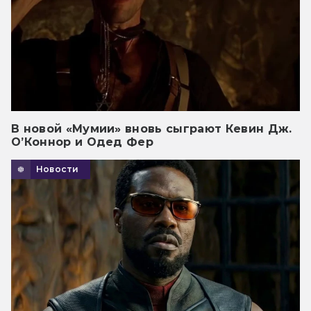
В новой «Мумии» вновь сыграют Кевин Дж.
О’Коннор и Одед Фер
Новости