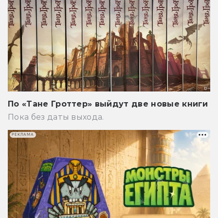
По «Тане Гроттер» выйдут две новые книги
Пока без даты выхода.
РЕКЛАМА