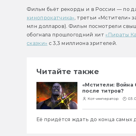
Фильм бьёт рекорды и в России — по д
кинопрокатчика»
, третьи «Мстители» з
млн долларов). Фильм посмотрели свыше
обогнала прошлогодний хит 
«Пираты Ка
сказки»
 с 3,3 миллиона зрителей.
Читайте также
«Мстители: Война 
после титров?
Кот-император
03.
Её придётся ждать до конца самых 