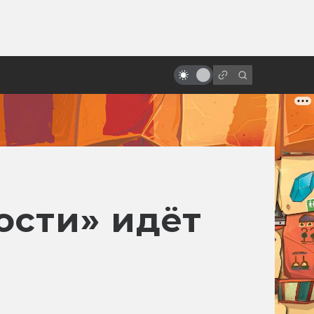
от
Как Жорж Мельес изобрёл
кинофантастику и спецэффекты
ости» идёт