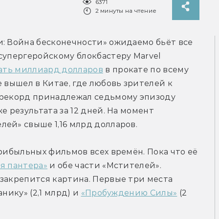
6371
2 минуты на чтение
: Война бесконечности» ожидаемо бьёт все 
супергеройскому блокбастеру Marvel 
ать миллиард долларов
 в прокате по всему 
 вышел в Китае, где любовь зрителей к 
 рекорд принадлежал седьмому эпизоду 
е результата за 12 дней. На момент 
ей» свыше 1,16 млрд долларов.
рибыльных фильмов всех времён. Пока что её 
я пантера»
 и обе части «Мстителей». 
закрепится картина. Первые три места 
нику» (2,1 млрд) и 
«Пробуждению Силы»
 (2 