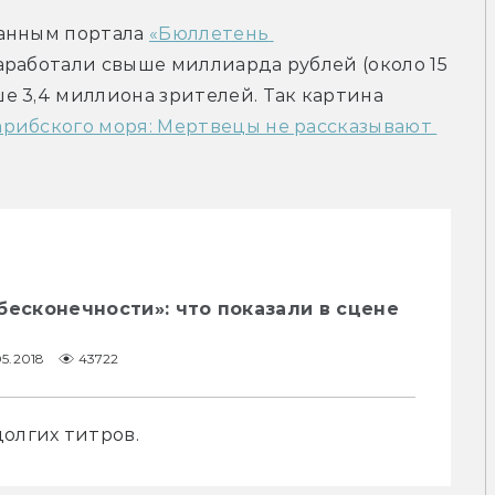
анным портала 
«Бюллетень 
аработали свыше миллиарда рублей (около 15 
 3,4 миллиона зрителей. Так картина 
рибского моря: Мертвецы не рассказывают 
бесконечности»: что показали в сцене
05.2018
43722
долгих титров.