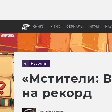
Как с
фильм
бы «В
КНИГИ
КИНО
СЕРИАЛЫ
ИГРЫ
НА
РЕКЛАМА
Новости
«Мстители: 
на рекорд
Кот-император