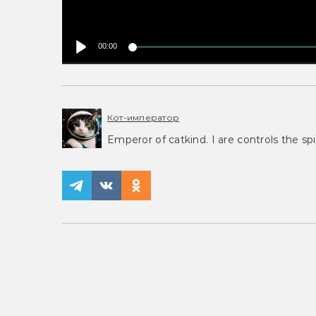
00:00
Кот-император
Emperor of catkind. I are controls the spi