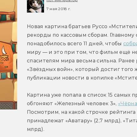
7 мая 2018 г.
Новая картина братьев Руссо «Мстители
рекорды по кассовым сборам. Главному 
понадобилось всего 11 дней, чтобы 
собр
миру — и это при том, что фильм ещё не
спасителям мира весьма сильна. Ранее
«Звёздных войн», который достиг того ж
публикации новости в копилке «Мстител
Картина уже попала в список 15 самых п
обгоняют «Железный человек 3», 
«Чёрна
Посмотрим, на какой строчке рейтинга 
принадлежат «Аватару» (2,7 млрд), «Тита
млрд).