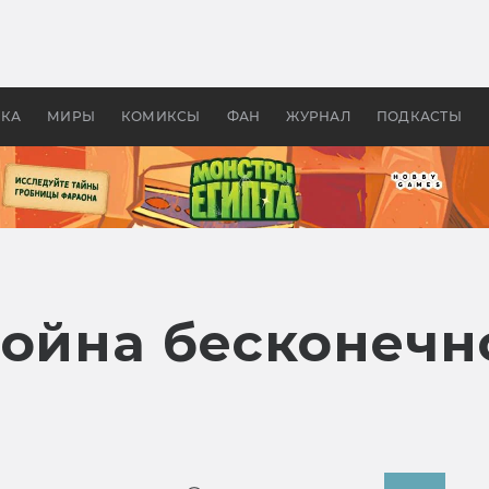
оздавались «Страшилы»:
«Одиссея» Нолана: что эт
, без которого не было
фильм сделал с Гомером и
ластелина колец»
Древней Грецией
УКА
МИРЫ
КОМИКСЫ
ФАН
ЖУРНАЛ
ПОДКАСТЫ
Война бесконечн