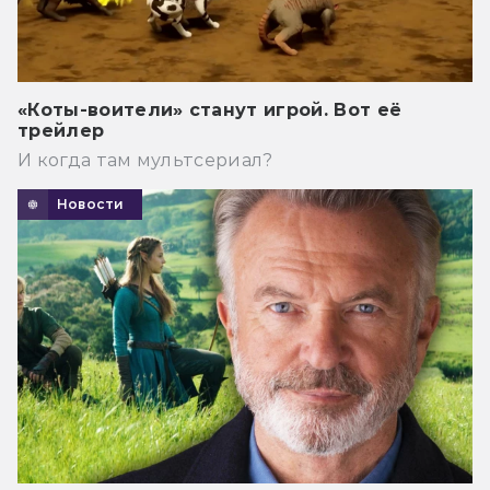
«Коты-воители» станут игрой. Вот её
трейлер
И когда там мультсериал?
Новости