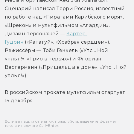
Media и британской Red Star Animation. 
Сценарий написал Терри Россио, известный 
по работе над «Пиратами Карибского моря», 
«Шреком» и мультфильмом «Аладдин». 
Дизайн персонажей — 
Картер 
Гудрич
 («Рататуй», «Храбрая сердцем»). 
Режиссёры — Тоби Генкель («Упс… Ной 
уплыл!», «Трио в перьях») и Флориан 
Вестерманн («Пришельцы в доме», «Упс… Ной 
уплыл!»).
В российском прокате мультфильм стартует 
15 декабря.
Если вы нашли опечатку, пожалуйста, выделите фрагмент
текста и нажмите Ctrl+Enter.