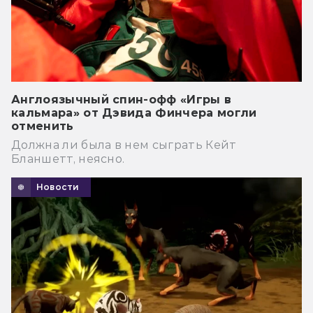
Англоязычный спин-офф «Игры в
кальмара» от Дэвида Финчера могли
отменить
Должна ли была в нем сыграть Кейт
Бланшетт, неясно.
Новости