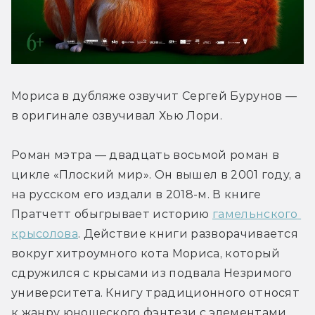
Мориса в дубляже озвучит Сергей Бурунов — 
в оригинале озвучивал Хью Лори.
Роман мэтра — двадцать восьмой роман в 
цикле «Плоский мир». Он вышел в 2001 году, а 
на русском его издали в 2018-м. В книге 
Пратчетт обыгрывает историю 
гамельнского 
крысолова
. Действие книги разворачивается 
вокруг хитроумного кота Мориса, который 
сдружился с крысами из подвала Незримого 
университета. Книгу традиционного относят 
к жанру юношеского фэнтези с элементами 