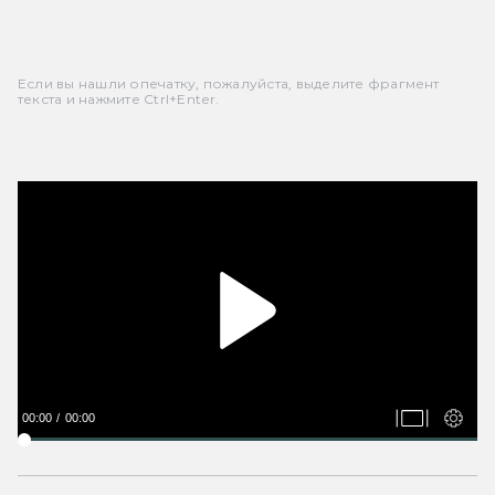
Если вы нашли опечатку, пожалуйста, выделите фрагмент
текста и нажмите Ctrl+Enter.
00:00
00:00