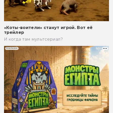
«Коты-воители» станут игрой. Вот её
трейлер
И когда там мультсериал?
РЕКЛАМА