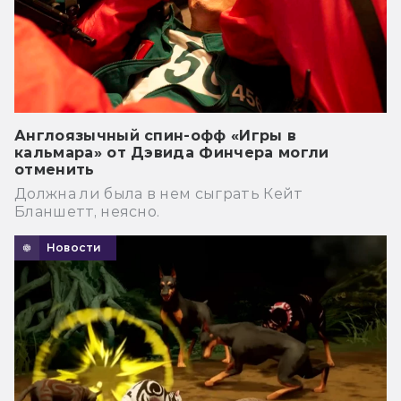
Англоязычный спин-офф «Игры в
кальмара» от Дэвида Финчера могли
отменить
Должна ли была в нем сыграть Кейт
Бланшетт, неясно.
Новости