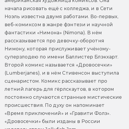
американская художница комиксов. Она 
начала рисовать ещё с колледжа, и в Сети 
Ноэль известна двумя работами. Во-первых, 
веб-комиксом в жанре фэнтези и научной 
фантастики «Нимона» (Nimona). В нём 
рассказывается про девочку-оборотня 
Нимону, которая прислуживает учёному-
суперзлодею по имени Баллистер Блэкхарт. 
Второй комикс называется «Дровосечки» 
(Lumberjanes), и в нём Стивенсон выступила 
сценаристом. Комикс рассказывает про 
летний лагерь для гёрлскаутов, в котором 
постоянно случаются странные мистические 
происшествия. По духу он напоминает 
«Время приключений» и «Гравити Фолз». 
«Дровосечки» были изданы в России 