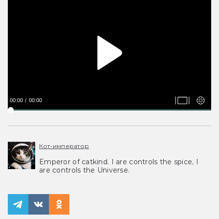
00:00
00:00
Кот-император
Emperor of catkind. I are controls the spice, I
are controls the Universe.