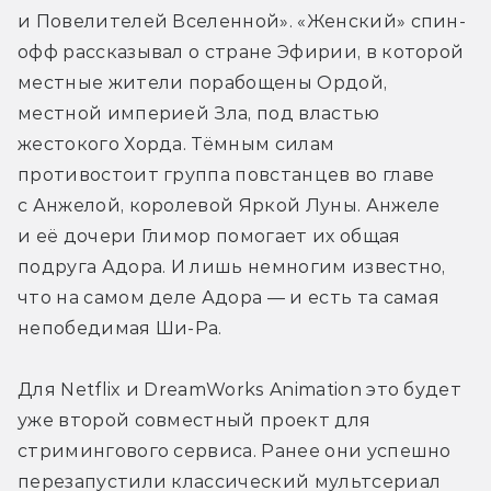
и Повелителей Вселенной». «Женский» спин-
офф рассказывал о стране Эфирии, в которой 
местные жители порабощены Ордой, 
местной империей Зла, под властью 
жестокого Хорда. Тёмным силам 
противостоит группа повстанцев во главе 
с Анжелой, королевой Яркой Луны. Анжеле 
и её дочери Глимор помогает их общая 
подруга Адора. И лишь немногим известно, 
что на самом деле Адора — и есть та самая 
непобедимая Ши-Ра.
Для Netflix и DreamWorks Animation это будет 
уже второй совместный проект для 
стримингового сервиса. Ранее они успешно 
перезапустили классический мультсериал 