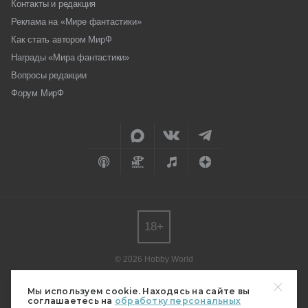
Контакты и редакция
Реклама на «Мире фантастики»
Как стать автором МирФ
Награды «Мира фантастики»
Вопросы редакции
Форум МирФ
18+
© 2026 Hobby World
Любое использование материалов допускается только с согласия
редакции.
Мы используем cookie. Находясь на сайте вы
соглашаетесь на
обработку персональных
Мнение авторов может не совпадать с мнением редакции.