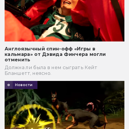
Англоязычный спин-офф «Игры в
кальмара» от Дэвида Финчера могли
отменить
Должна ли была в нем сыграть Кейт
Бланшетт, неясно.
Новости