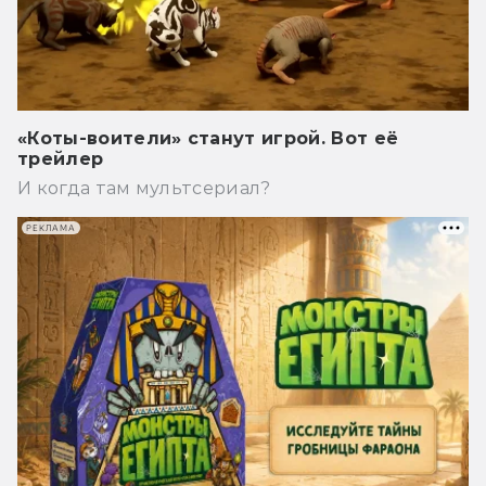
«Коты-воители» станут игрой. Вот её
трейлер
И когда там мультсериал?
РЕКЛАМА