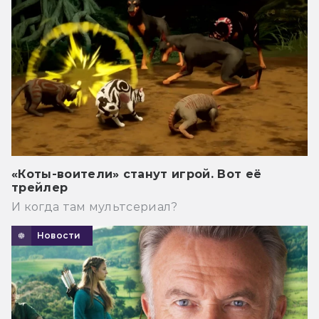
«Коты-воители» станут игрой. Вот её
трейлер
И когда там мультсериал?
Новости