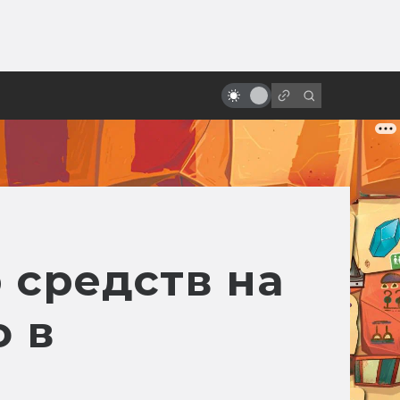
от
«Мастер и Маргарита»: какая
отечественная экранизация
лучше?
р средств на
о в