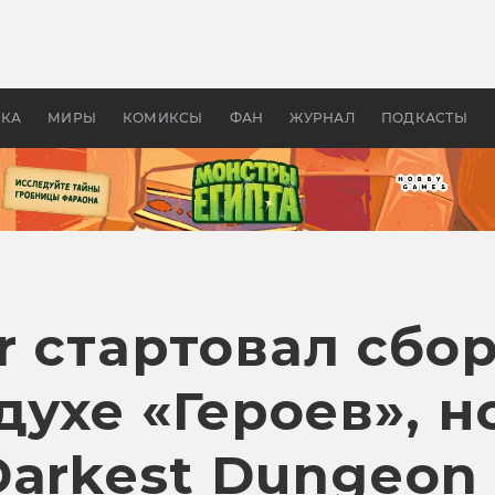
оздавались «Страшилы»:
«Одиссея» Нолана: что эт
, без которого не было
фильм сделал с Гомером и
ластелина колец»
Древней Грецией
УКА
МИРЫ
КОМИКСЫ
ФАН
ЖУРНАЛ
ПОДКАСТЫ
er стартовал сбо
духе «Героев», н
Darkest Dungeon