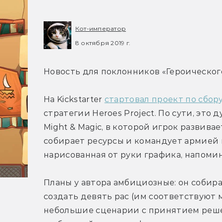
Кот-император
8 октября 2019 г.
Новость для поклонников «Героическог
На Kickstarter 
стартовал проект по сбор
стратегии Heroes Project. По сути, это 
Might & Magic, в которой игрок развива
собирает ресурсы и командует армией в
нарисованная от руки графика, напоми
Планы у автора амбициозные: он собира
создать девять рас (им соответствуют 
небольшие сценарии с принятием реше