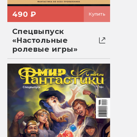
490 ₽
Купить
Спецвыпуск
«Настольные
ролевые игры»