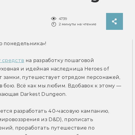
4739
2 минуты на чтение
о понедельника»!
у средств
 на разработку пошаговой 
духовная и идейная наследница Heroes of 
ет замки, путешествует отрядом персонажей, 
 бою. Всё как мы любим. Вдобавок к этому — 
нающая Darkest Dungeon.
ется разработать 40-часовую кампанию, 
мировоззрения из D&D), прописать 
ний, проработать путешествие по 