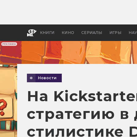
Как с
фильм
бы «В
КНИГИ
КИНО
СЕРИАЛЫ
ИГРЫ
НА
РЕКЛАМА
Новости
На Kickstart
стратегию в 
стилистике 