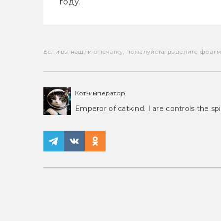
году. 
Если вы нашли опечатку, пожалуйста, выделите фрагмен
Кот-император
Emperor of catkind. I are controls the spi