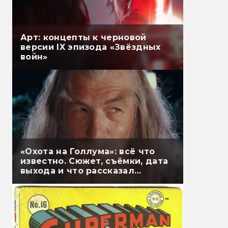
Арт: концепты к черновой
версии IX эпизода «Звёздных
войн»
«Охота на Голлума»: всё что
известно. Сюжет, съёмки, дата
выхода и что рассказал
Гэндальф