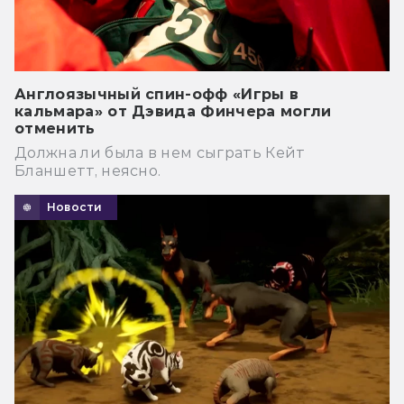
Англоязычный спин-офф «Игры в
кальмара» от Дэвида Финчера могли
отменить
Должна ли была в нем сыграть Кейт
Бланшетт, неясно.
Новости