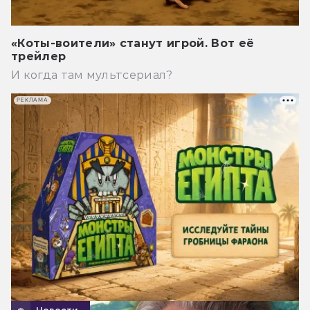
«Коты-воители» станут игрой. Вот её
трейлер
И когда там мультсериал?
РЕКЛАМА