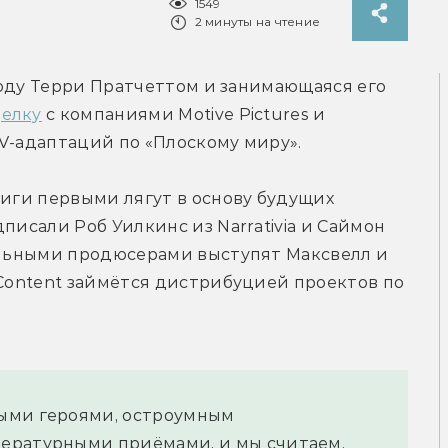
1549
2 минуты на чтение
 году Терри Пратчеттом и занимающаяся его 
делку
 с компаниями Motive Pictures и 
TV-адаптаций по «Плоскому миру».
ниги первыми лягут в основу будущих 
писали Роб Уилкинс из Narrativia и Саймон 
ельными продюсерами выступят Максвелл и 
 Content займётся дистрибуцией проектов по 
ыми героями, остроумным 
ературными приёмами, и мы считаем, 