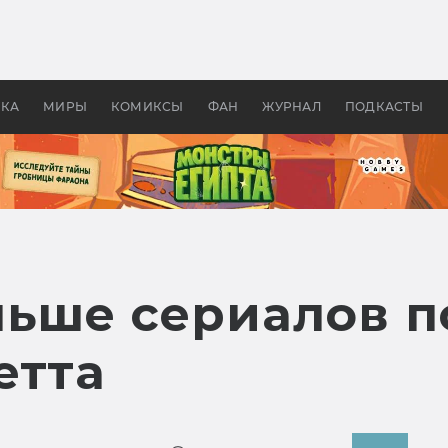
оздавались «Страшилы»:
«Одиссея» Нолана: что эт
, без которого не было
фильм сделал с Гомером и
ластелина колец»
Древней Грецией
УКА
МИРЫ
КОМИКСЫ
ФАН
ЖУРНАЛ
ПОДКАСТЫ
льше сериалов п
етта