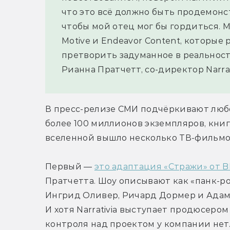
что это всё должно быть продемонст
чтобы мой отец мог бы гордиться. М
Motive и Endeavor Content, которые
претворить задуманное в реальност
Рианна Пратчетт, со-директор Narrat
В пресс-релизе СМИ подчёркивают любо
более 100 миллионов экземпляров, книг
вселенной вышло несколько ТВ-фильмов,
Первый — 
это адаптация «Стражи» от 
Пратчетта. Шоу описывают как «панк-рок
Ингрид Оливер, Ричард Дормер и Адам Х
И хотя Narrativia выступает продюсером
контроля над проектом у компании нет