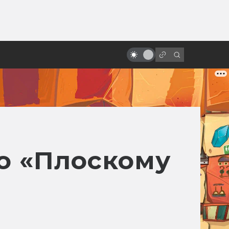
от
«Гарри Поттер»: все фильмы от
худшего к лучшему
о «Плоскому