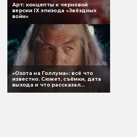
Арт: концепты к черновой
версии IX эпизода «Звёздных
войн»
«Охота на Голлума»: всё что
известно. Сюжет, съёмки, дата
выхода и что рассказал
Гэндальф