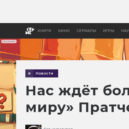
Как с
фильм
бы «В
КНИГИ
КИНО
СЕРИАЛЫ
ИГРЫ
НА
РЕКЛАМА
Новости
Нас ждёт бо
миру» Пратч
Кот-император