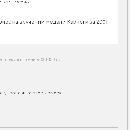
9.2019
7948
нёс на вручении медали Карнеги за 2001 
т текста и нажмите Ctrl+Enter.
ce, I are controls the Universe.