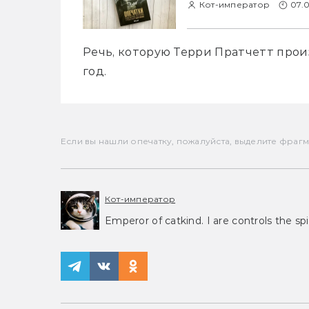
Кот-император
07.0
Речь, которую Терри Пратчетт произ
год.
Если вы нашли опечатку, пожалуйста, выделите фрагмен
Кот-император
Emperor of catkind. I are controls the spi