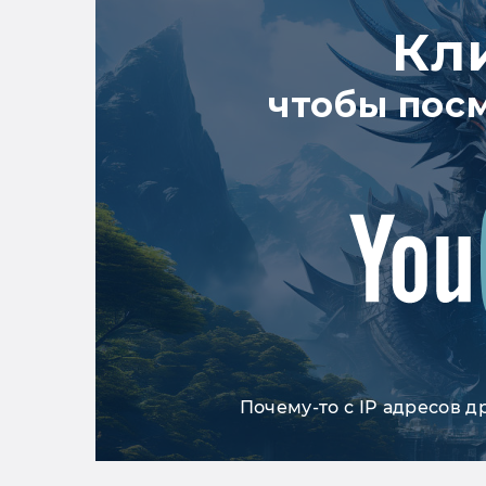
Кл
чтобы пос
Почему-то с IP адресов д