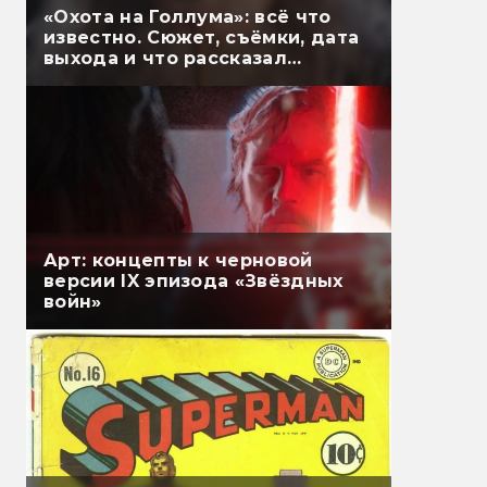
«Охота на Голлума»: всё что
известно. Сюжет, съёмки, дата
выхода и что рассказал
Гэндальф
Арт: концепты к черновой
версии IX эпизода «Звёздных
войн»