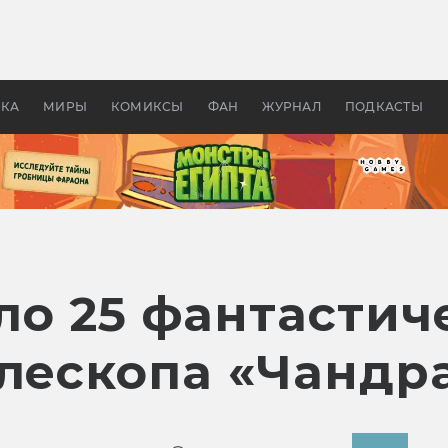
 фильмы смотреть в
Как создавались «Страшил
те 2026? В мире —
фильм, без которого не б
липсис, в России —
бы «Властелина колец»
ие комедии
УКА
МИРЫ
КОМИКСЫ
ФАН
ЖУРНАЛ
ПОДКАСТЫ
ло 25 фантастич
елескопа «Чандр