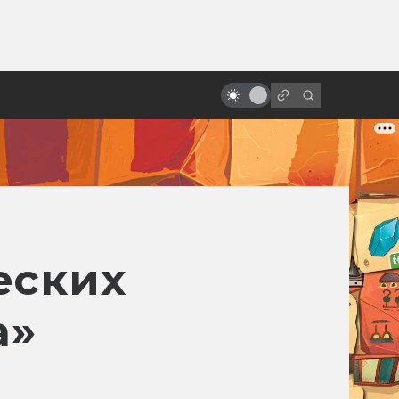
ы»:
ыло
Терри Гиллиам и смысл его
безумных фильмов
еских
а»