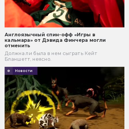
Англоязычный спин-офф «Игры в
кальмара» от Дэвида Финчера могли
отменить
Должна ли была в нем сыграть Кейт
Бланшетт, неясно.
Новости