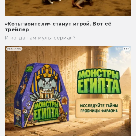
«Коты-воители» станут игрой. Вот её
трейлер
И когда там мультсериал?
РЕКЛАМА