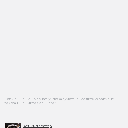
Если вы нашли опечатку, пожалуйста, выделите фрагмент
текста и нажмите Ctrl+Enter.
Кот-император