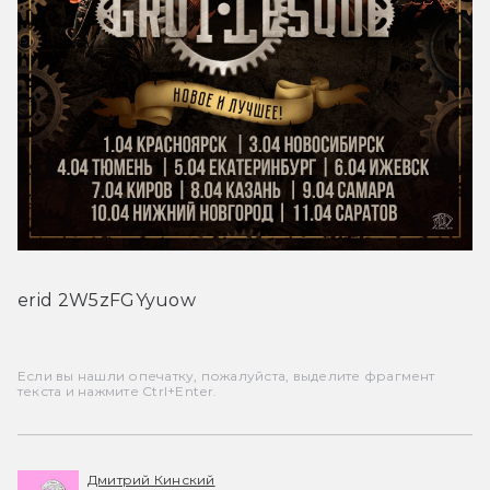
erid 2W5zFGYyuow
Если вы нашли опечатку, пожалуйста, выделите фрагмент
текста и нажмите Ctrl+Enter.
Дмитрий Кинский