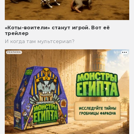
«Коты-воители» станут игрой. Вот её
трейлер
И когда там мультсериал?
РЕКЛАМА