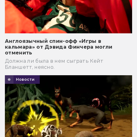
Англоязычный спин-офф «Игры в
кальмара» от Дэвида Финчера могли
отменить
Должна ли была в нем сыграть Кейт
Бланшетт, неясно.
Новости