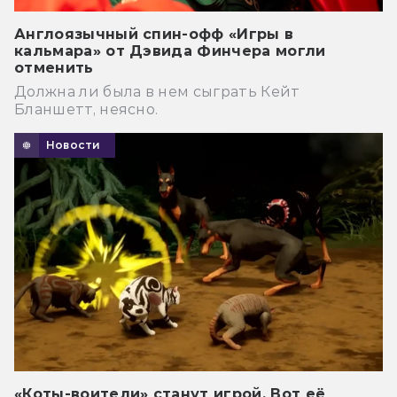
Англоязычный спин-офф «Игры в
кальмара» от Дэвида Финчера могли
отменить
Должна ли была в нем сыграть Кейт
Бланшетт, неясно.
Новости
«Коты-воители» станут игрой. Вот её