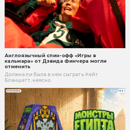
Англоязычный спин-офф «Игры в
кальмара» от Дэвида Финчера могли
отменить
Должна ли была в нем сыграть Кейт
Бланшетт, неясно.
РЕКЛАМА