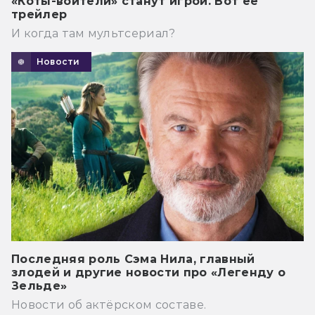
«Коты-воители» станут игрой. Вот её
трейлер
И когда там мультсериал?
Новости
Последняя роль Сэма Нила, главный
злодей и другие новости про «Легенду о
Зельде»
Новости об актёрском составе.