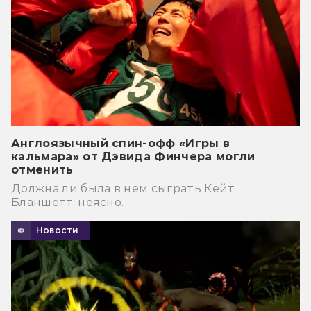
Англоязычный спин-офф «Игры в
кальмара» от Дэвида Финчера могли
отменить
Должна ли была в нем сыграть Кейт
Бланшетт, неясно.
Новости