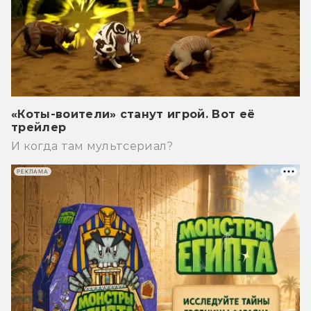
«Коты-воители» станут игрой. Вот её
трейлер
И когда там мультсериал?
РЕКЛАМА