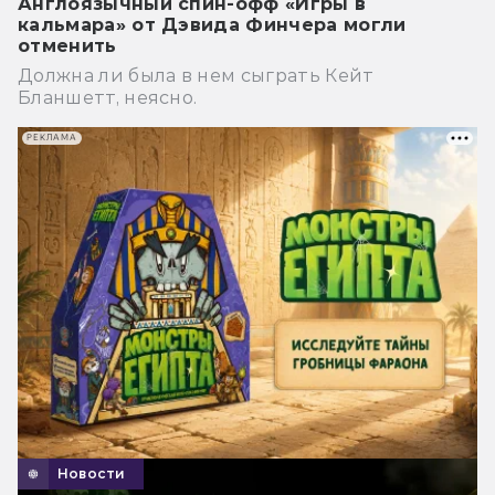
Англоязычный спин-офф «Игры в
кальмара» от Дэвида Финчера могли
отменить
Должна ли была в нем сыграть Кейт
Бланшетт, неясно.
РЕКЛАМА
Новости