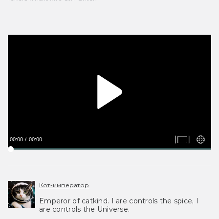
00:00
00:00
Кот-император
Emperor of catkind. I are controls the spice, I
are controls the Universe.