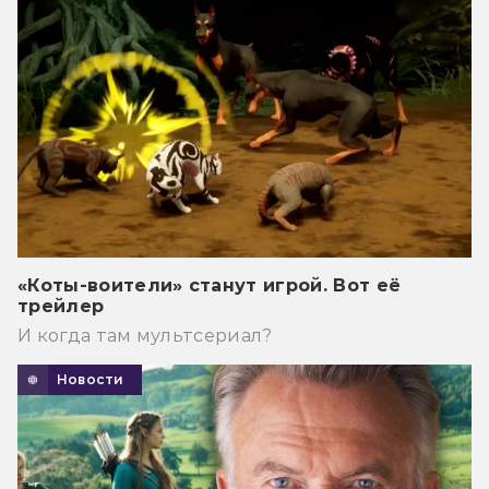
«Коты-воители» станут игрой. Вот её
трейлер
И когда там мультсериал?
Новости