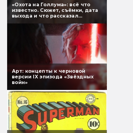
«Охота на Голлума»: всё что
известно. Сюжет, съёмки, дата
выхода и что рассказал
Гэндальф
Арт: концепты к черновой
версии IX эпизода «Звёздных
войн»