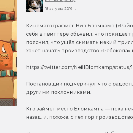
15 августа 2019 г.
Кинематографист Нил Бломкамп («Район 
себя в твиттере объявил, что покидает 
пояснил, что ушёл снимать некий трилл
хочет начать производство «Робокопа»
https://twitter.com/NeillBlomkamp/statu
Постановщик подчеркнул, что с радост
другими поклонниками.
Кто займёт место Бломкампа — пока неи
назад, и, похоже, с тех пор производст