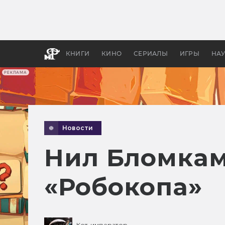
Как с
фильм
бы «В
КНИГИ
КИНО
СЕРИАЛЫ
ИГРЫ
НА
РЕКЛАМА
Новости
Нил Бломкам
«Робокопа»
Кот-император