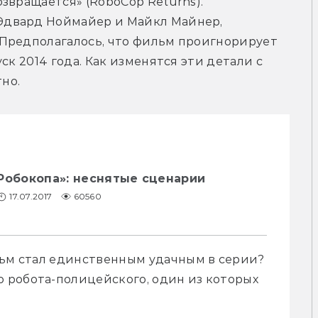
звращается» (RoboCop Returns). 
двард Ноймайер и Майкл Майнер, 
Предполагалось, что фильм проигнорирует 
ск 2014 года. Как изменятся эти детали с 
но.
Робокопа»: неснятые сценарии
17.07.2017
60560
льм стал единственным удачным в серии? 
робота-полицейского, один из которых 