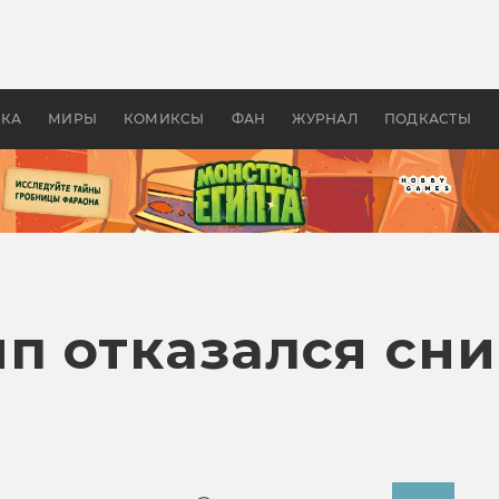
оздавались «Страшилы»:
«Одиссея» Нолана: что эт
, без которого не было
фильм сделал с Гомером и
ластелина колец»
Древней Грецией
УКА
МИРЫ
КОМИКСЫ
ФАН
ЖУРНАЛ
ПОДКАСТЫ
п отказался сни