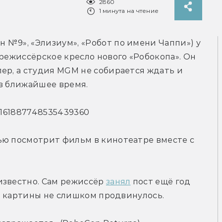
2860
1 минута на чтение
№9», «Элизиум», «Робот по имени Чаппи») у 
режиссёрское кресло нового «Робокопа». Он 
ер, а студия MGM не собирается ждать и 
 в ближайшее время.
s/1161887748535439360
ью посмотрит фильм в кинотеатре вместе с 
звестно. Сам режиссёр 
занял
 пост ещё год 
во картины не слишком продвинулось.