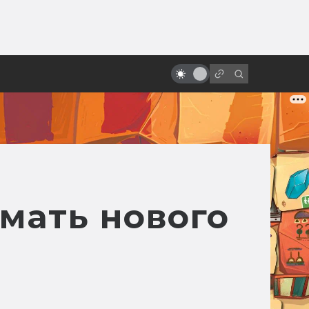
от
«Песнь моря»: мультфильм с
настоящим волшебством
мать нового