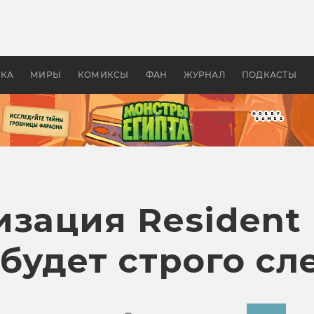
оздавались «Страшилы»:
«Одиссея» Нолана: что эт
, без которого не было
фильм сделал с Гомером и
ластелина колец»
Древней Грецией
УКА
МИРЫ
КОМИКСЫ
ФАН
ЖУРНАЛ
ПОДКАСТЫ
зация Resident 
 будет строго сл