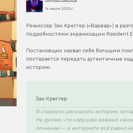
14 июля 2025 г.
Режиссёр Зак Креггер («Варвар») в раз
подробностями экранизации Resident Ev
Постановщик назвал себя большим покл
постарается передать аутентичные ощу
историю. 
Зак Креггер
Я стараюсь рассказать историю, котор
Не думаю, что нарушаю важные канон
понимаю — в интернете всё равно на