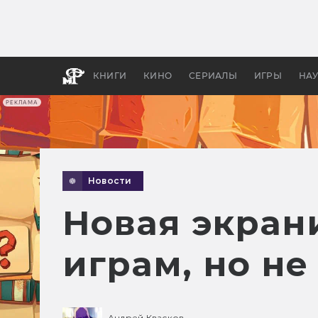
Как с
фильм
бы «В
КНИГИ
КИНО
СЕРИАЛЫ
ИГРЫ
НА
РЕКЛАМА
Новости
Новая экрани
играм, но не
Андрей Квасков