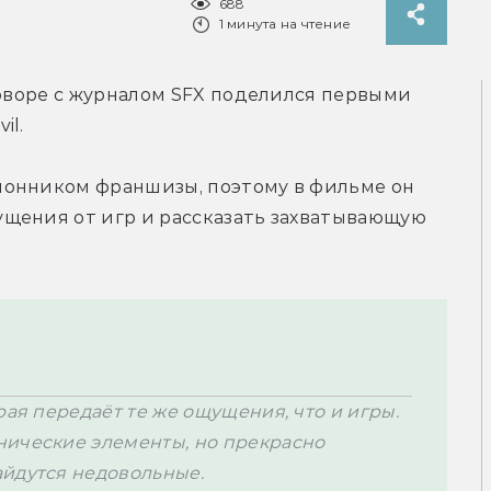
688
1 минута на чтение
говоре с журналом SFX поделился первыми 
il.
онником франшизы, поэтому в фильме он 
щения от игр и рассказать захватывающую 
ая передаёт те же ощущения, что и игры. 
ические элементы, но прекрасно 
йдутся недовольные.
