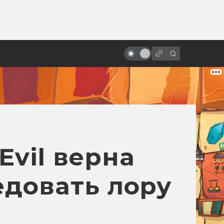
от
Кэмерон и Спилберг обсуждают
инопланетян и будущее
Evil верна
едовать лору