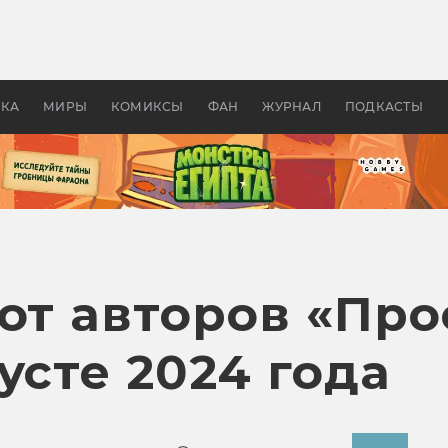
оздавались «Страшилы»:
«Одиссея» Нолана: что эт
, без которого не было
фильм сделал с Гомером и
ластелина колец»
Древней Грецией
УКА
МИРЫ
КОМИКСЫ
ФАН
ЖУРНАЛ
ПОДКАСТЫ
от авторов «Про
усте 2024 года