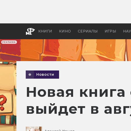
Как с
фильм
бы «В
КНИГИ
КИНО
СЕРИАЛЫ
ИГРЫ
НА
РЕКЛАМА
Новости
Новая книга 
выйдет в авг
Алексей Ионов