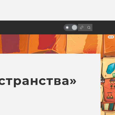
от
Лучшие фильмы про
супергероев
странства»