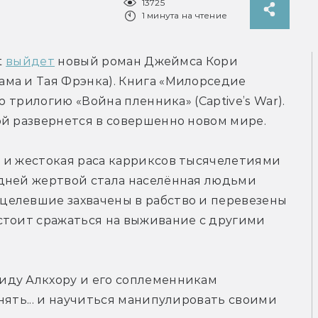
13725
1 минута на чтение
 
выйдет
 новый роман Джеймса Кори 
ма и Тая Фрэнка). Книга «Милорседие 
ю трилогию «Война пленника» (Captive’s War). 
ой развернется в совершенно новом мире.
 и жестокая раса карриксов тысячелетиями 
дней жертвой стала населённая людьми 
елевшие захвачены в рабство и перевезены 
стоит сражаться на выживание с другими 
ду Алкхору и его соплеменникам 
нять... и научиться манипулировать своими 