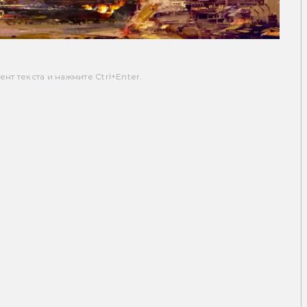
т текста и нажмите Ctrl+Enter.