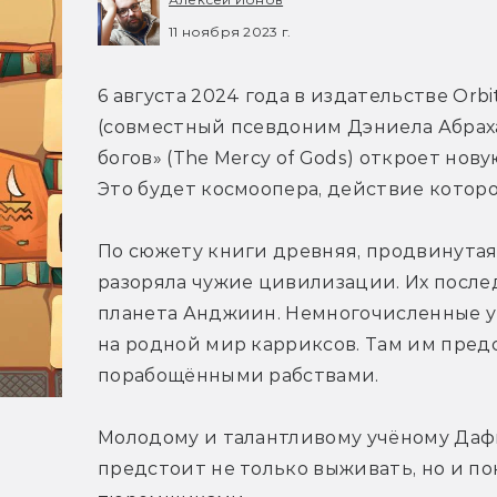
11 ноября 2023 г.
6 августа 2024 года в издательстве Orbit
(совместный псевдоним Дэниела Абраха
богов» (The Mercy of Gods) откроет нову
Это будет космоопера, действие котор
По сюжету книги древняя, продвинутая
разоряла чужие цивилизации. Их после
планета Анджиин. Немногочисленные уц
на родной мир карриксов. Там им пред
порабощёнными рабствами.
Молодому и талантливому учёному Дафи
предстоит не только выживать, но и по