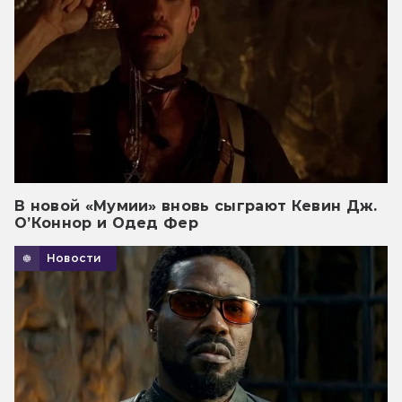
В новой «Мумии» вновь сыграют Кевин Дж.
О’Коннор и Одед Фер
Новости