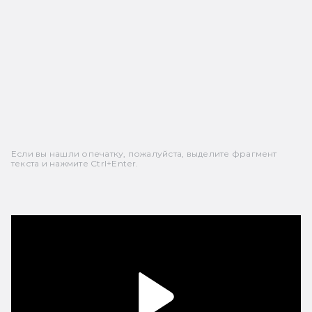
Если вы нашли опечатку, пожалуйста, выделите фрагмент
текста и нажмите Ctrl+Enter.