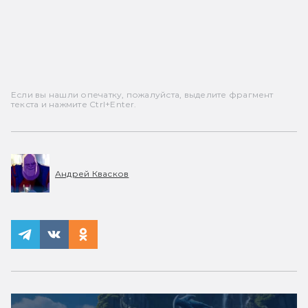
Если вы нашли опечатку, пожалуйста, выделите фрагмент
текста и нажмите Ctrl+Enter.
Андрей Квасков