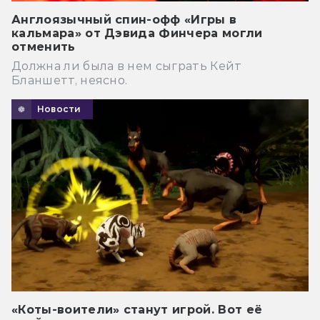
Англоязычный спин-офф «Игры в
кальмара» от Дэвида Финчера могли
отменить
Должна ли была в нем сыграть Кейт
Бланшетт, неясно.
Новости
«Коты-воители» станут игрой. Вот её