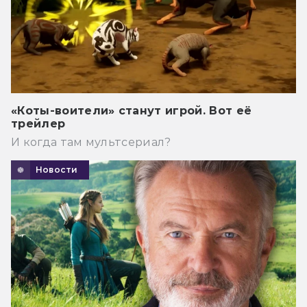
«Коты-воители» станут игрой. Вот её
трейлер
И когда там мультсериал?
Новости