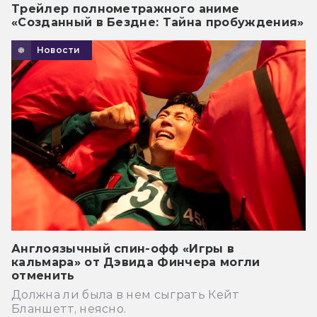
Трейлер полнометражного аниме
«Созданный в Бездне: Тайна пробуждения»
Новости
Англоязычный спин-офф «Игры в
кальмара» от Дэвида Финчера могли
отменить
Должна ли была в нем сыграть Кейт
Бланшетт, неясно.