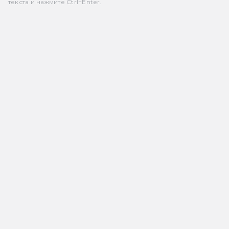
текста и нажмите Ctrl+Enter.