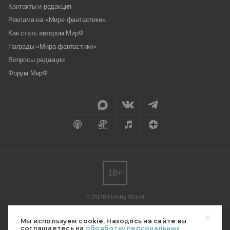
Контакты и редакция
Реклама на «Мире фантастики»
Как стать автором МирФ
Награды «Мира фантастики»
Вопросы редакции
Форум МирФ
18+
© 2026 Hobby World
Любое использование материалов допускается только с согласия
редакции.
Мы используем cookie. Находясь на сайте вы
соглашаетесь на
обработку персональных
Мнение авторов может не совпадать с мнением редакции.