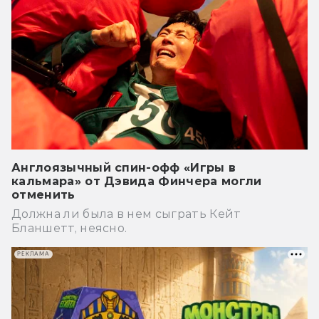
Англоязычный спин-офф «Игры в
кальмара» от Дэвида Финчера могли
отменить
Должна ли была в нем сыграть Кейт
Бланшетт, неясно.
РЕКЛАМА