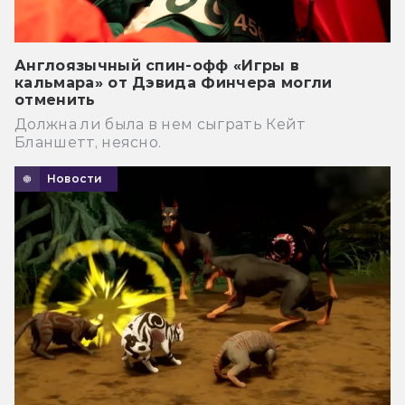
Англоязычный спин-офф «Игры в
кальмара» от Дэвида Финчера могли
отменить
Должна ли была в нем сыграть Кейт
Бланшетт, неясно.
Новости