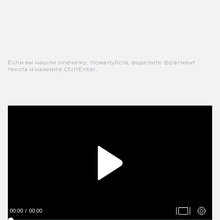
Если вы нашли опечатку, пожалуйста, выделите фрагмент
текста и нажмите Ctrl+Enter.
00:00
00:00