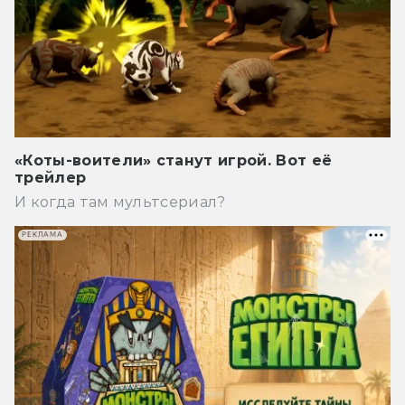
«Коты-воители» станут игрой. Вот её
трейлер
И когда там мультсериал?
РЕКЛАМА