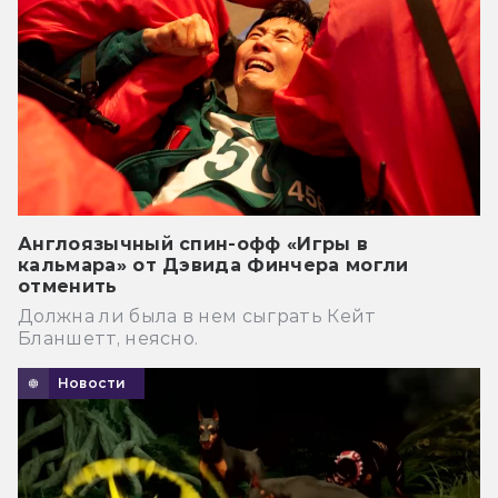
Англоязычный спин-офф «Игры в
кальмара» от Дэвида Финчера могли
отменить
Должна ли была в нем сыграть Кейт
Бланшетт, неясно.
Новости