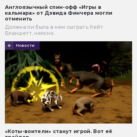
Англоязычный спин-офф «Игры в
кальмара» от Дэвида Финчера могли
отменить
Должна ли была в нем сыграть Кейт
Бланшетт, неясно.
Новости
«Коты-воители» станут игрой. Вот её