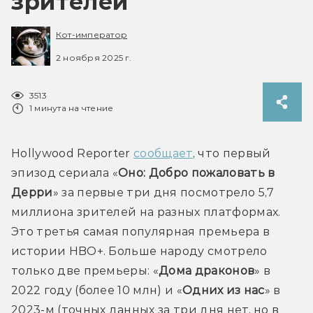
зрителей
Кот-император
2 ноября 2025 г.
3513
1 минута на чтение
Hollywood Reporter 
сообщает
, что первый 
эпизод сериала «
Оно: Добро пожаловать в 
Дерри
» за первые три дня посмотрело 5,7 
миллиона зрителей на разных платформах. 
Это третья самая популярная премьера в 
истории HBO+. Больше народу смотрело 
только две премьеры: «
Дома драконов
» в 
2022 году (более 10 млн) и «
Одних из нас
» в 
2023-м (точных данных за три дня нет, но в 