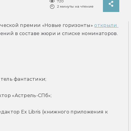
720
2 минуты на чтение
ческой премии «Новые горизонты» 
открыли 
нений в составе жюри и списке номинаторов.
атель фантастики;
тор «Астрель-СПб»;
дактор Ex Libris (книжного приложения к 