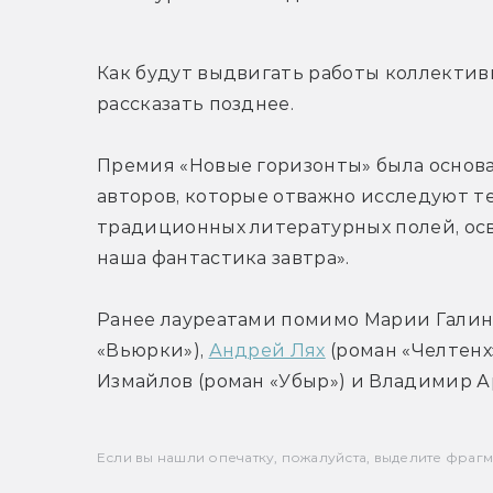
Как будут выдвигать работы коллектив
рассказать позднее.
Премия «Новые горизонты» была основан
авторов, которые отважно исследуют т
традиционных литературных полей, осва
наша фантастика завтра».
Ранее лауреатами помимо Марии Галин
«Вьюрки»), 
Андрей Лях
 (роман «Челтенх
Измайлов (роман «Убыр») и Владимир А
Если вы нашли опечатку, пожалуйста, выделите фрагмен