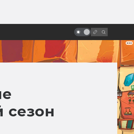
от
Кто такие Кайдзю: Годзилла и
компания
ые
 сезон