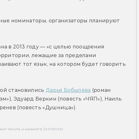
ные номинаторы, организаторы планируют 
а в 2013 году — «с целью поощрения 
ерритории, лежащие за пределами 
ивают тот язык, на котором будет говорить 
ой становились 
Дарья Бобылёва
 (роман 
эм»), Эдуард Веркин (повесть «ЧЯП»), Наиль 
ренев (повесть «Душница»).
т текста и нажмите Ctrl+Enter.