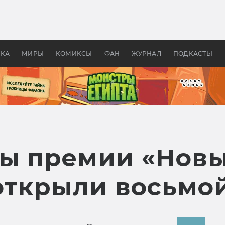
оздавались «Страшилы»:
«Одиссея» Нолана: что эт
, без которого не было
фильм сделал с Гомером и
ластелина колец»
Древней Грецией
УКА
МИРЫ
КОМИКСЫ
ФАН
ЖУРНАЛ
ПОДКАСТЫ
ы премии «Нов
открыли восьмой