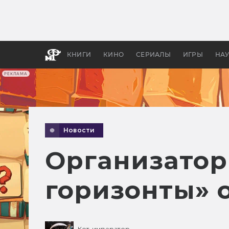
Как с
фильм
бы «В
КНИГИ
КИНО
СЕРИАЛЫ
ИГРЫ
НА
РЕКЛАМА
Новости
Организатор
горизонты» 
Кот-император