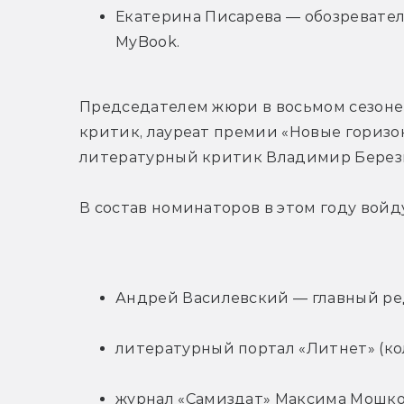
Екатерина Писарева — обозревател
MyBook.
Председателем жюри в восьмом сезоне с
критик, лауреат премии «Новые горизон
литературный критик Владимир Берези
В состав номинаторов в этом году войд
Андрей Василевский — главный ре
литературный портал «Литнет» (к
журнал «Самиздат» Максима Мошко