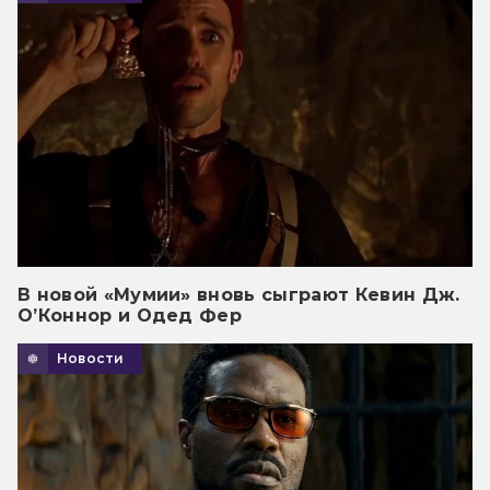
В новой «Мумии» вновь сыграют Кевин Дж.
О’Коннор и Одед Фер
Новости