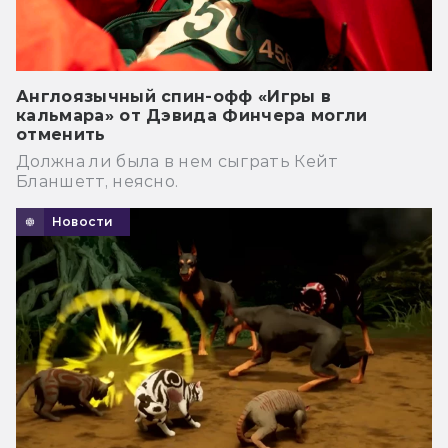
Англоязычный спин-офф «Игры в
кальмара» от Дэвида Финчера могли
отменить
Должна ли была в нем сыграть Кейт
Бланшетт, неясно.
Новости