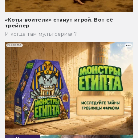
«Коты-воители» станут игрой. Вот её
трейлер
И когда там мультсериал?
РЕКЛАМА