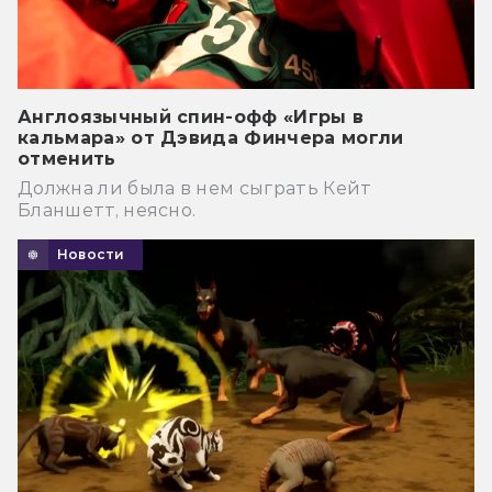
Англоязычный спин-офф «Игры в
кальмара» от Дэвида Финчера могли
отменить
Должна ли была в нем сыграть Кейт
Бланшетт, неясно.
Новости