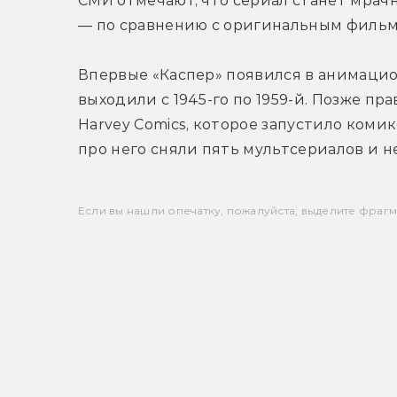
СМИ отмечают, что сериал станет мрач
— по сравнению с оригинальным фильм
Впервые «Каспер» появился в анимацион
выходили с 1945-го по 1959-й. Позже пр
Harvey Comics, которое запустило коми
про него сняли пять мультсериалов и н
Если вы нашли опечатку, пожалуйста, выделите фрагмен