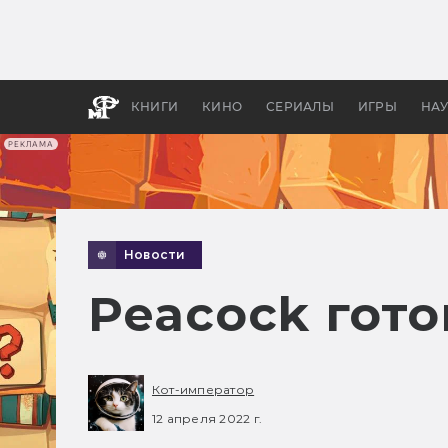
Как с
фильм
бы «В
КНИГИ
КИНО
СЕРИАЛЫ
ИГРЫ
НА
РЕКЛАМА
Новости
Peacock гото
Кот-император
12 апреля 2022 г.