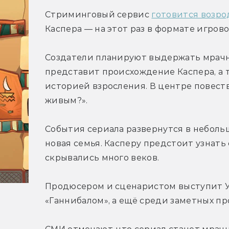
Стриминговый сервис 
готовится возр
Каспера — на этот раз в формате игрово
Создатели планируют выдержать мрачн
представит происхождение Каспера, а 
историей взросления. В центре повеств
живым?».
События сериала развернутся в небольш
новая семья. Касперу предстоит узнать
скрывались много веков.
Продюсером и сценаристом выступит У 
«Ганнибалом», а ещё среди заметных про