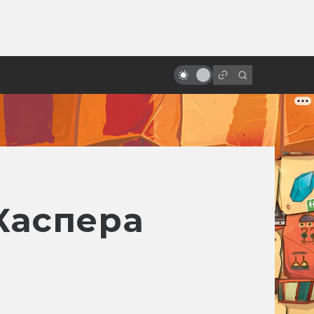
от
Помянем киновселенную DC: все
фильмы от худшего к лучшему
Каспера