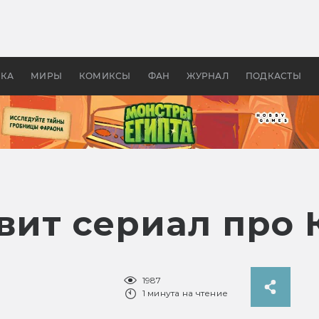
оздавались «Страшилы»:
«Одиссея» Нолана: что эт
, без которого не было
фильм сделал с Гомером и
ластелина колец»
Древней Грецией
УКА
МИРЫ
КОМИКСЫ
ФАН
ЖУРНАЛ
ПОДКАСТЫ
вит сериал про 
1987
1 минута на чтение