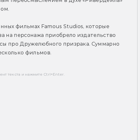
ным переосмыслением в духе «Ривердейла» 
ом.
ных фильмах Famous Studios, которые 
ава на персонажа приобрело издательство 
ксы про Дружелюбного призрака. Суммарно 
есколько фильмов.
т текста и нажмите Ctrl+Enter.