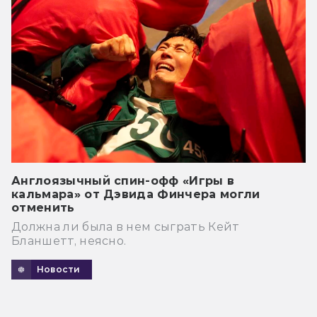
Англоязычный спин-офф «Игры в
кальмара» от Дэвида Финчера могли
отменить
Должна ли была в нем сыграть Кейт
Бланшетт, неясно.
Новости