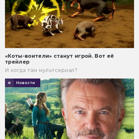
«Коты-воители» станут игрой. Вот её
трейлер
И когда там мультсериал?
Новости