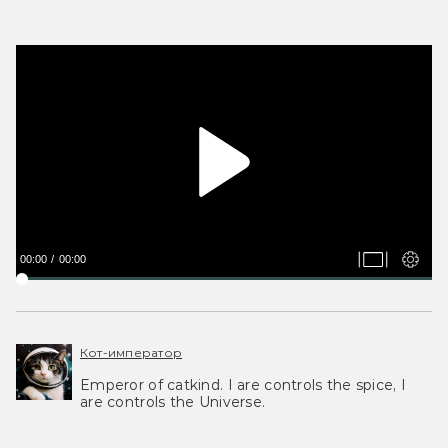
00:00
00:00
Кот-император
Emperor of catkind. I are controls the spice, I
are controls the Universe.