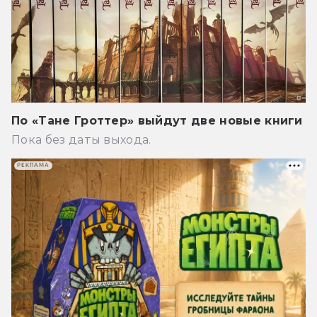
По «Тане Гроттер» выйдут две новые книги
Пока без даты выхода.
РЕКЛАМА