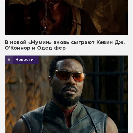
В новой «Мумии» вновь сыграют Кевин Дж.
О’Коннор и Одед Фер
Новости