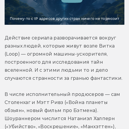
Почему-то с IP адресов других стран ничего не тормозит
Действие сериала разворачивается вокруг 
разных людей, которые живут возле Витка 
(Loop) — огромной машины-ускорителя, 
построенного для исследования тайн 
вселенной. И с этими людьми то и дело 
случаются странности за гранью фантастики.
В числе исполнительный продюсеров — сам 
Столенхаг и Мэтт Ривз («Война планеты 
обзьян», новый фильм про Бэтмена). 
Шоураннером числится Натаниэл Халперн 
(«Убийство», «Воскрешение», «Манхэттен»), 