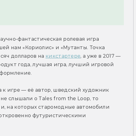
научно-фантастическая ролевая игра 
шей нам «Кориолис» и «Мутанты. Точка 
ысяч долларов на 
кикстартере
, а уже в 2017 — 
продукт года, лучшая игра, лучший игровой 
 оформление.
 к игре — её автор, шведский художник 
е слышали о Tales from the Loop, то 
и, на которых старомодные автомобили 
откровенно футуристическими 