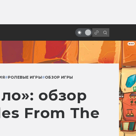
ы»:
ыло
Как рождалась «Месть ситхов»:
прежний финал «Звёздных войн»
ИЯ
#
РОЛЕВЫЕ ИГРЫ
#
ОБЗОР ИГРЫ
ло»: обзор
es From The