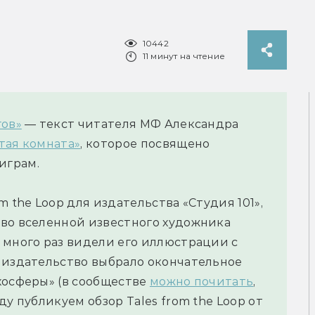
10442
11 минут на чтение
гов»
— текст читателя МФ Александра
тая комната»
, которое посвящено
играм.
 the Loop для издательства «Студия 101»,
 во вселенной известного художника
 много раз видели его иллюстрации с
 издательство выбрало окончательное
хосферы» (в сообществе
можно почитать
,
у публикуем обзор Tales from the Loop от