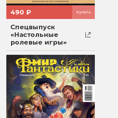
490 ₽
Купить
Спецвыпуск
«Настольные
ролевые игры»