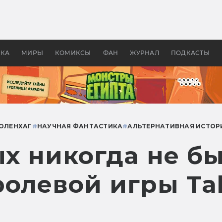
 фильмы смотреть в
Как создавались «Страшил
те 2026? В мире —
фильм, без которого не б
липсис, в России —
бы «Властелина колец»
ие комедии
УКА
МИРЫ
КОМИКСЫ
ФАН
ЖУРНАЛ
ПОДКАСТЫ
ОЛЕНХАГ
#
НАУЧНАЯ ФАНТАСТИКА
#
АЛЬТЕРНАТИВНАЯ ИСТОР
ых никогда не бы
олевой игры Tal