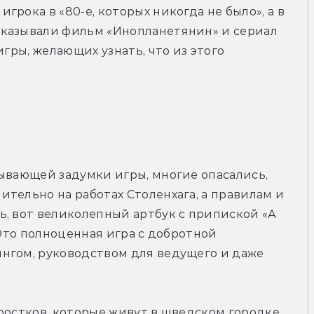
рока в «80-е, которых никогда не было», а в 
качестве стилистических ориентиров указывали фильм «Инопланетянин» и сериал 
 игры, желающих узнать, что из этого 
ывающей задумки игры, многие опасались, 
тельно на работах Столенхага, а правилам и 
, вот великолепный артбук с припиской «А 
 Это полноценная игра с добротной 
нгом, руководством для ведущего и даже 
ростков, которые живут в шведском городке 