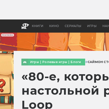
Какие
авгус
апока
детск
КНИГИ
КИНО
СЕРИАЛЫ
ИГРЫ
НА
РЕКЛАМА
Игры
|
Ролевые игры
|
Блоги
#
САЙМОН СТ
«80-е, котор
настольной р
Loop